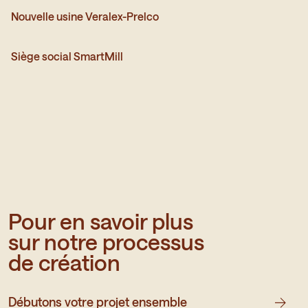
Nouvelle usine Veralex-Prelco - Voir plus
Nouvelle usine Veralex-Prelco - Voir plus
Nouvelle usine Veralex-Prelco
Siège social SmartMill - Voir plus
Siège social SmartMill - Voir plus
Siège social SmartMill
Pour en savoir plus
sur notre processus
de création
Débutons votre projet ensemble