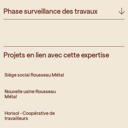
Phase surveillance des travaux
Projets en lien avec cette expertise
Siège social Rousseau Métal - Voir plus
Siège social Rousseau Métal - Voir plus
Siège social Rousseau Métal
Nouvelle usine Rousseau Métal - Voir plus
Nouvelle usine Rousseau Métal - Voir plus
Nouvelle usine Rousseau
Métal
Horisol - Coopérative de travailleurs - Voir plus
Horisol - Coopérative de travailleurs - Voir plus
Horisol - Coopérative de
travailleurs