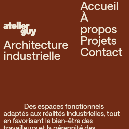
Accueil
À
Atelier Guy - Créateur de sens
propos
N
Projets
Architecture
Contact
industrielle
Des espaces fonctionnels
adaptés aux réalités industrielles, tout
en favorisant le bien-être des
travailleurs et la pérennité des